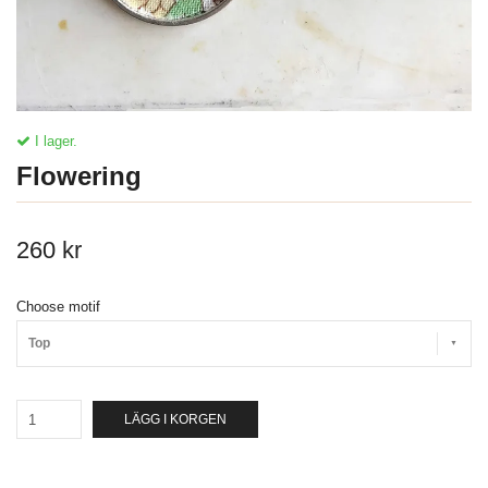
I lager.
Flowering
260 kr
Choose motif
Top
LÄGG I KORGEN