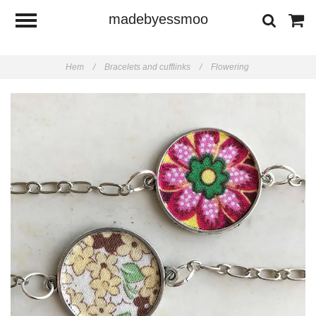
madebyessmoo
Hem
/
Bracelets and cufflinks
/
Flowering