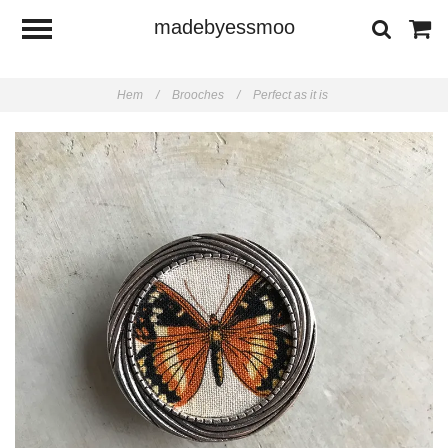
madebyessmoo
Hem
/
Brooches
/
Perfect as it is