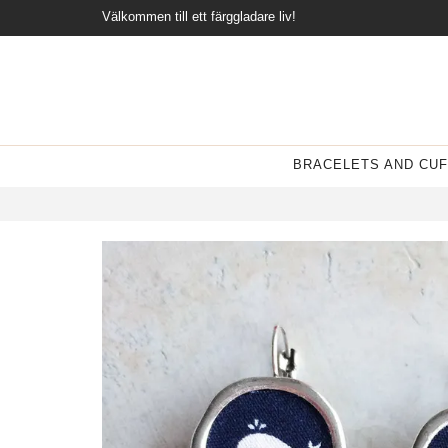
Välkommen till ett färggladare liv!
BRACELETS AND CUF