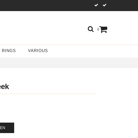
0
RINGS
VARIOUS
eek
GEN