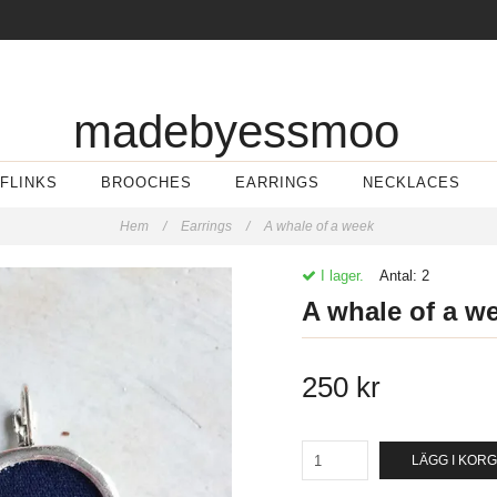
madebyessmoo
FLINKS
BROOCHES
EARRINGS
NECKLACES
Hem
/
Earrings
/
A whale of a week
I lager.
Antal:
2
A whale of a w
250 kr
LÄGG I KOR