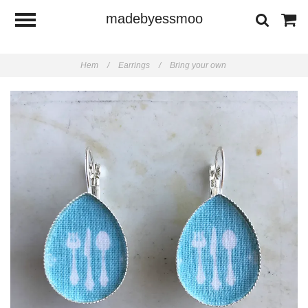
madebyessmoo
Hem
/
Earrings
/
Bring your own