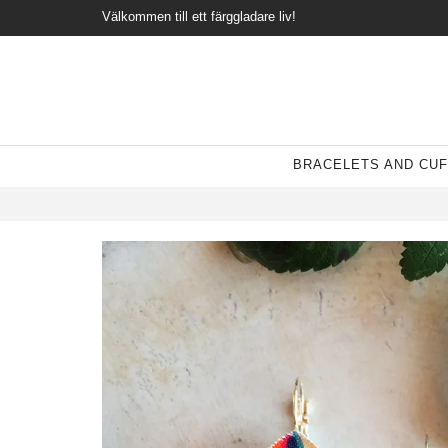
Välkommen till ett färggladare liv!
BRACELETS AND CUF