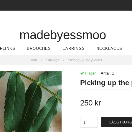
madebyessmoo
FLINKS
BROOCHES
EARRINGS
NECKLACES
Hem
/
Earrings
/
Picking up the pieces
I lager.
Antal:
1
Picking up the
250 kr
LÄGG I KOR