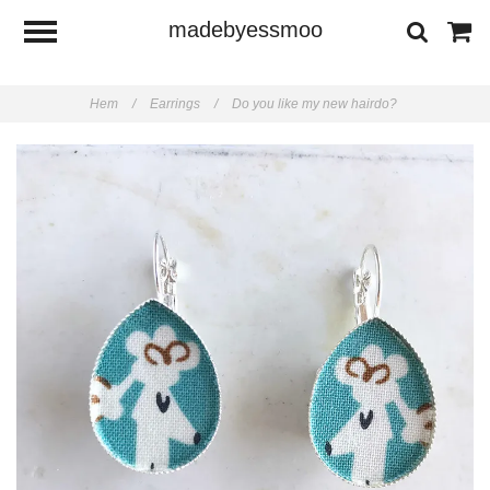
madebyessmoo
Hem
/
Earrings
/
Do you like my new hairdo?