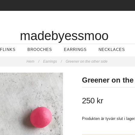
madebyessmoo
FLINKS
BROOCHES
EARRINGS
NECKLACES
Hem
/
Earrings
/
Greener on the other side
Greener on the 
250 kr
Produkten är tyvärr slut i lage