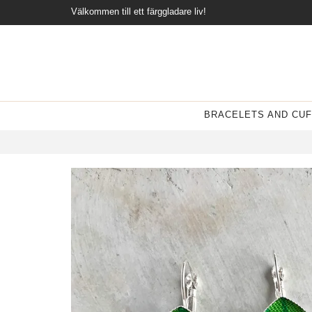
Välkommen till ett färggladare liv!
BRACELETS AND CUF