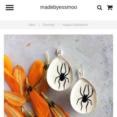
madebyessmoo
Hem
/
Earrings
/
Happy Halloween