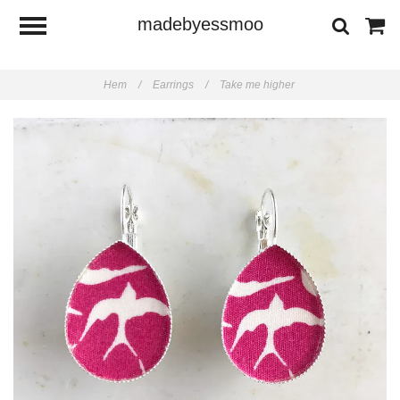
madebyessmoo
Hem
/
Earrings
/
Take me higher