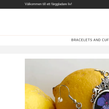
Välkommen till ett färggladare liv!
BRACELETS AND CUF