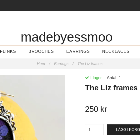
madebyessmoo
FLINKS
BROOCHES
EARRINGS
NECKLACES
Hem
/
Earrings
/
The Liz frames
I lager.
Antal:
1
The Liz frames
250 kr
LÄGG I KOR