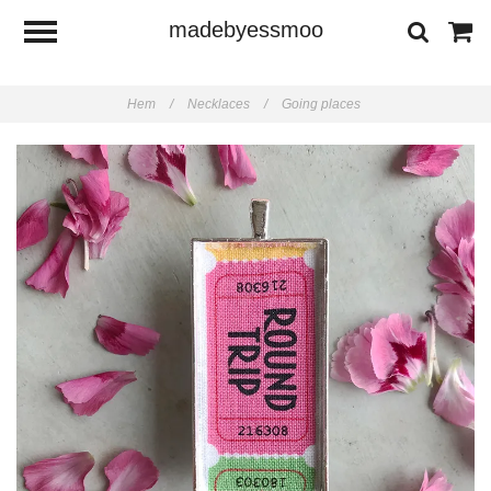
madebyessmoo
Hem
/
Necklaces
/
Going places