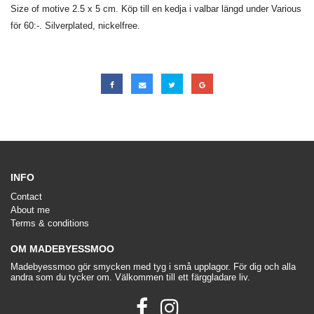
Size of motive 2.5 x 5 cm. Köp till en kedja i valbar längd under Various
för 60:-. Silverplated, nickelfree.
INFO
Contact
About me
Terms & conditions
OM MADEBYESSMOO
Madebyessmoo gör smycken med tyg i små upplagor. För dig och alla
andra som du tycker om. Välkommen till ett färggladare liv.