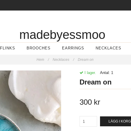
madebyessmoo
FLINKS
BROOCHES
EARRINGS
NECKLACES
Hem
/
Necklaces
/
Dream on
I lager.
Antal:
1
Dream on
300 kr
LÄGG I KOR