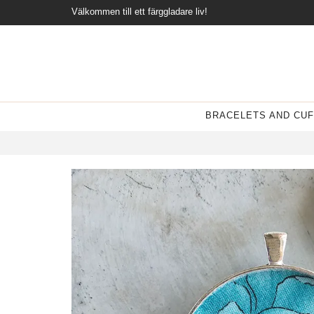
Välkommen till ett färggladare liv!
BRACELETS AND CUF