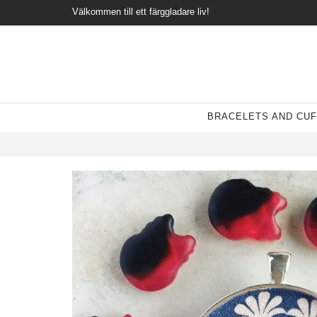
Välkommen till ett färggladare liv!
BRACELETS AND CUF