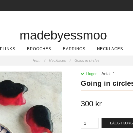
madebyessmoo
FLINKS
BROOCHES
EARRINGS
NECKLACES
Hem
/
Necklaces
/
Going in circles
I lager.
Antal:
1
Going in circle
300 kr
LÄGG I KOR