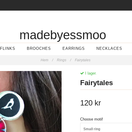
madebyessmoo
FLINKS
BROOCHES
EARRINGS
NECKLACES
Hem
/
Rings
/
Fairytales
I lager.
Fairytales
120 kr
Choose motif
Small ring