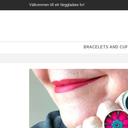
Välkommen till ett färggladare liv!
BRACELETS AND CUF